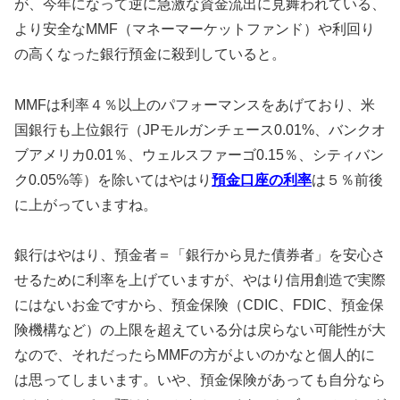
が、今年になって逆に急激な資金流出に見舞われている、
より安全なMMF（マネーマーケットファンド）や利回り
の高くなった銀行預金に殺到していると。
MMFは利率４％以上のパフォーマンスをあげており、米
国銀行も上位銀行（JPモルガンチェース0.01%、バンクオ
ブアメリカ0.01％、ウェルスファーゴ0.15％、シティバン
ク0.05%等）を除いてはやはり
預金口座の利率
は５％前後
に上がっていますね。
銀行はやはり、預金者＝「銀行から見た債券者」を安心さ
せるために利率を上げていますが、やはり信用創造で実際
にはないお金ですから、預金保険（CDIC、FDIC、預金保
険機構など）の上限を超えている分は戻らない可能性が大
なので、それだったらMMFの方がよいのかなと個人的に
は思ってしまいます。いや、預金保険があっても自分なら