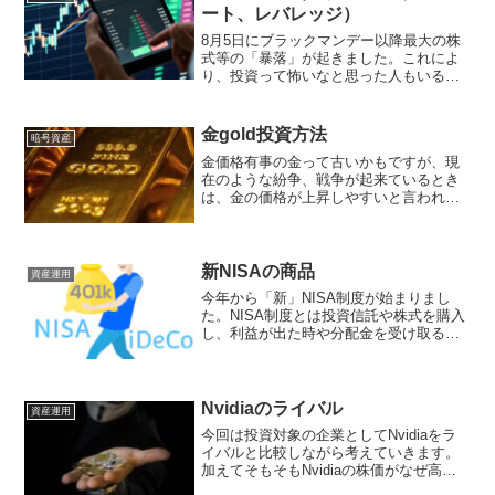
ート、レバレッジ）
8月5日にブラックマンデー以降最大の株
式等の「暴落」が起きました。これによ
り、投資って怖いなと思った人もいるか
もです。青汁王子こと三崎優太氏も今回
大損害を被った一人です。株価の下落が
あった日に利益がなくなったものの、
金gold投資方法
暗号資産
「でもここで買える奴が勝...
金価格有事の金って古いかもですが、現
在のような紛争、戦争が起来ているとき
は、金の価格が上昇しやすいと言われて
います。以下田中貴金属工業のウェブサ
イトより月ベースの金の価格です。左が1
オンスあたりドルでいくらか、右が１グ
ラムあたり円でいくらか...
新NISAの商品
資産運用
今年から「新」NISA制度が始まりまし
た。NISA制度とは投資信託や株式を購入
し、利益が出た時や分配金を受け取る時
の税金が「非課税」になるもので、
「新」NISAはその非課税になる期間が無
制限になりました。詳しくはこちらを確
認してください。成...
Nvidiaのライバル
資産運用
今回は投資対象の企業としてNvidiaをラ
イバルと比較しながら考えていきます。
加えてそもそもNvidiaの株価がなぜ高い
のかその根本的な理由もお伝えします。