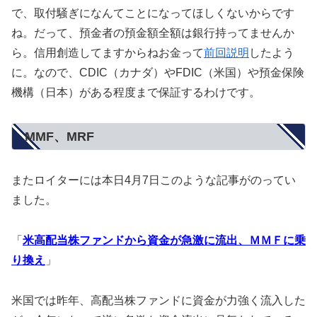
で、取付騒ぎになんてことになってほしくないからです
ね。だって、預金者の預金額全額は銀行持ってませんか
ら。信用創造してますからねお金って
前回説明
したよう
に。なので、CDIC（カナダ）やFDIC（米国）や預金保険
機構（日本）がある程度まで保証するわけです。
MMF、MRF
またロイターには本日4月7日このような記事がのってい
ました。
「
米高配当株ファンドから資金が急激に流出、ＭＭＦに乗
り換え
」
米国では昨年、高配当株ファンドに資金が力強く流入した