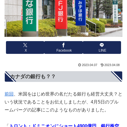
X
Facebook
LINE
2023.04.07
2023.04.08
カナダの銀行も？？
前回
、米国をはじめ世界の名だたる銀行も経営大丈夫？と
いう状況であることをお伝えしましたが、4月5日のブル
ームバーグの記事にこのようなものがありました。
「
トロント・ドミニオンにショート4900億円、銀行株空