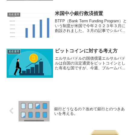
Nvidia（エンヴィディアNVDA)は米国企
業でMINKABUさんのサイトでは生成...
米国中小銀行救済措置
資産運用
BTFP（Bank Term Funding Program）と
いう制度が米国で今年２０２３年３月に
創設されました。３月の記事でシルバー
ゲート、シグネチャー、シリコンバレー
などの米国の銀行が危機に陥っているこ
とを述べましたが、この危機が元で...
ビットコインに対する考え方
資産運用
エルサルバドルの国債償還エルサルバド
ルは自国の法定通貨をビットコインとし
た有名な国ですが、今週、ブルームバー
グにこんな記事がありました。（ブルー
ムバーグ）： 暗号資産（仮想通貨）ビッ
トコインを法定通貨とした中米エルサル
バドルは、今週期限を迎...
銀行どうなるの？改めて銀行とのつきあ
いを考える。