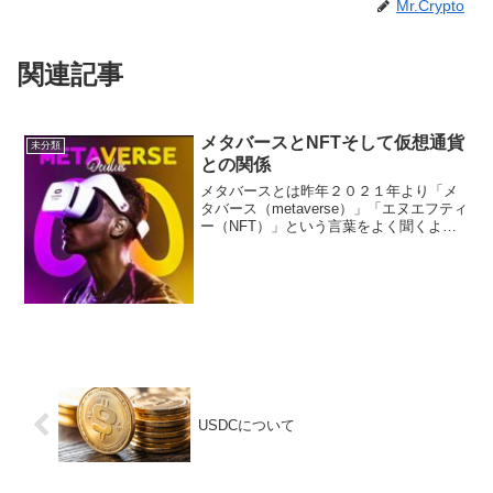
Mr.Crypto
関連記事
メタバースとNFTそして仮想通貨
未分類
との関係
メタバースとは昨年２０２１年より「メ
タバース（metaverse）」「エヌエフティ
ー（NFT）」という言葉をよく聞くよう
になりました。フェイスブックはメタ
（meta）と名称変更し、自民党の国会議
員は「ブロックチェーン推進議員連盟」
（会長：木...
USDCについて